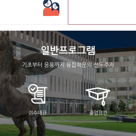
일반프로그램
기초부터 응용까지 융합학문의 선두주자
이수내규
졸업요건